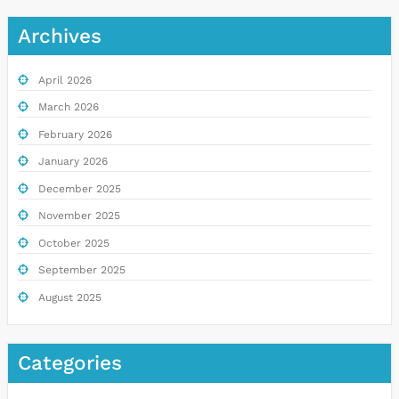
Archives
April 2026
March 2026
February 2026
January 2026
December 2025
November 2025
October 2025
September 2025
August 2025
Categories