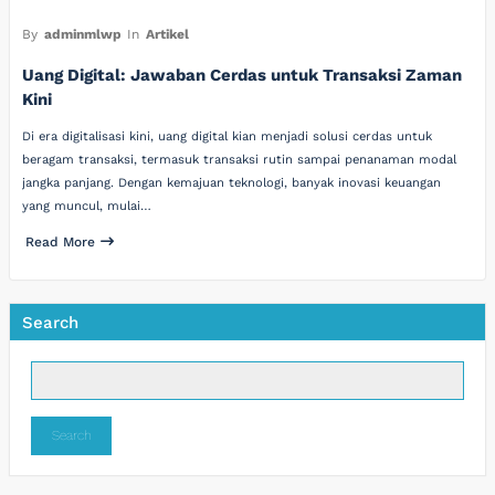
By
adminmlwp
In
Artikel
Uang Digital: Jawaban Cerdas untuk Transaksi Zaman
Kini
Di era digitalisasi kini, uang digital kian menjadi solusi cerdas untuk
beragam transaksi, termasuk transaksi rutin sampai penanaman modal
jangka panjang. Dengan kemajuan teknologi, banyak inovasi keuangan
yang muncul, mulai…
Read More
Search
Search