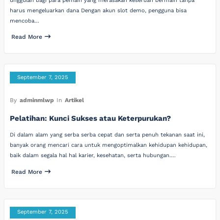
unggulan bagi para pemain yang merasakan keseruan bermain tanpa
harus mengeluarkan dana Dengan akun slot demo, pengguna bisa
mencoba…
Read More
September 7, 2025
By
adminmlwp
In
Artikel
Pelatihan: Kunci Sukses atau Keterpurukan?
Di dalam alam yang serba serba cepat dan serta penuh tekanan saat ini,
banyak orang mencari cara untuk mengoptimalkan kehidupan kehidupan,
baik dalam segala hal hal karier, kesehatan, serta hubungan.…
Read More
September 7, 2025