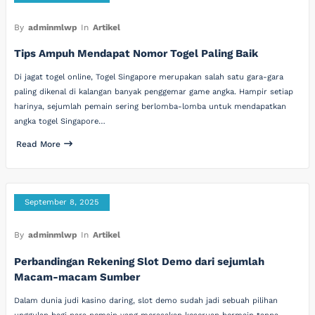
By
adminmlwp
In
Artikel
Tips Ampuh Mendapat Nomor Togel Paling Baik
Di jagat togel online, Togel Singapore merupakan salah satu gara-gara
paling dikenal di kalangan banyak penggemar game angka. Hampir setiap
harinya, sejumlah pemain sering berlomba-lomba untuk mendapatkan
angka togel Singapore…
Read More
September 8, 2025
By
adminmlwp
In
Artikel
Perbandingan Rekening Slot Demo dari sejumlah
Macam-macam Sumber
Dalam dunia judi kasino daring, slot demo sudah jadi sebuah pilihan