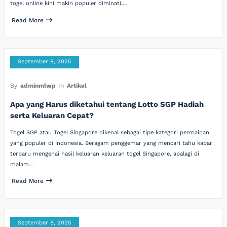
togel online kini makin populer diminati,…
Read More
September 9, 2025
By
adminmlwp
In
Artikel
Apa yang Harus diketahui tentang Lotto SGP Hadiah
serta Keluaran Cepat?
Togel SGP atau Togel Singapore dikenal sebagai tipe kategori permainan
yang populer di Indonesia. Beragam penggemar yang mencari tahu kabar
terbaru mengenai hasil keluaran keluaran togel Singapore, apalagi di
malam…
Read More
September 8, 2025