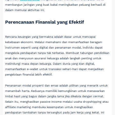
membangun jaringan yang kuat bakal meningkatkan peluang berhasil di
dalam memulai aktivitas ini.
Perencanaan Finansial yang Efektif
Rencana keuangan yang bermakna adalah dasar untuk mencapai
kebebasan ekonomi. Melalui memahami dan memanfaatkan beragam
instrumen seperti uang digital dan penanaman modal, individu dapat
mengelola pendapatan tanpa tak terbatas. Membuat tabungan pendidikan
anak dan menyusun asuransi keluarga adalah langkah penting untuk
melindungi masa depan keluarga. Dalam dunia yang kian digital,
memanfaatkan e-wallet untuk transaksi sehari-hari dapat menjadikan
pengelolaan finansial lebih efektif.
Penanaman modal properti dan emas adalah pilihan yang menarik untuk
menambah harta. Keduanya memiliki kemungkinan untuk menawarkan
imbal hasil yang bagus dalam jangka lama jika dikelola dengan cermat.
Selain itu, menghasilkan passive income melalui usaha dropshipping atau
affiliate marketing membuka kesempatan untuk menghasilkan
pendapatan tambahan tanpa tersangkut pada jam kerja yang ketat. Ini