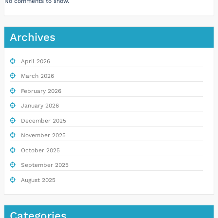
No comments to show.
Archives
April 2026
March 2026
February 2026
January 2026
December 2025
November 2025
October 2025
September 2025
August 2025
Categories