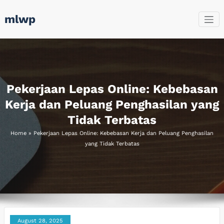
Skip
mlwp
to
content
Pekerjaan Lepas Online: Kebebasan
Kerja dan Peluang Penghasilan yang
Tidak Terbatas
Home
»
Pekerjaan Lepas Online: Kebebasan Kerja dan Peluang Penghasilan
yang Tidak Terbatas
August 28, 2025