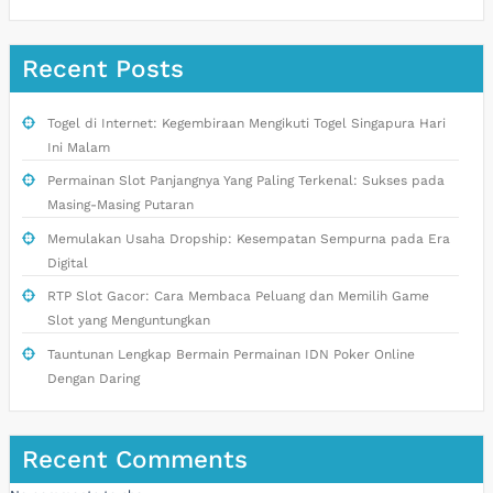
Recent Posts
Togel di Internet: Kegembiraan Mengikuti Togel Singapura Hari
Ini Malam
Permainan Slot Panjangnya Yang Paling Terkenal: Sukses pada
Masing-Masing Putaran
Memulakan Usaha Dropship: Kesempatan Sempurna pada Era
Digital
RTP Slot Gacor: Cara Membaca Peluang dan Memilih Game
Slot yang Menguntungkan
Tauntunan Lengkap Bermain Permainan IDN Poker Online
Dengan Daring
Recent Comments