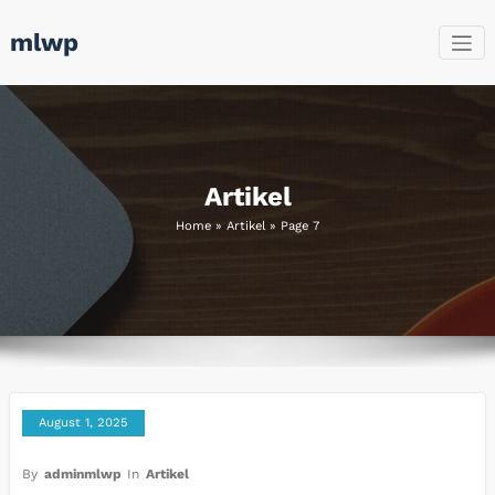
Skip
mlwp
to
content
Artikel
Home
»
Artikel
»
Page 7
August 1, 2025
By
adminmlwp
In
Artikel