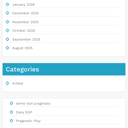
January 2026
December 2025
November 2025
October 2025
September 2025
August 2025
Categories
Artikel
demo slot pragmatic
Data SGP
Pragmatic Play