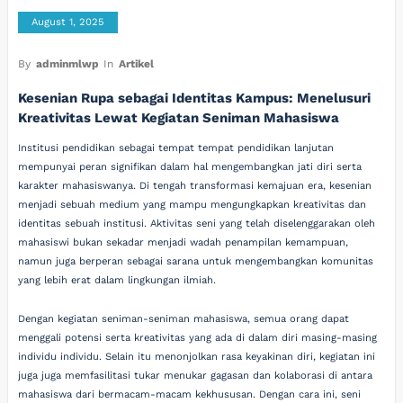
August 1, 2025
By
adminmlwp
In
Artikel
Kesenian Rupa sebagai Identitas Kampus: Menelusuri
Kreativitas Lewat Kegiatan Seniman Mahasiswa
Institusi pendidikan sebagai tempat tempat pendidikan lanjutan
mempunyai peran signifikan dalam hal mengembangkan jati diri serta
karakter mahasiswanya. Di tengah transformasi kemajuan era, kesenian
menjadi sebuah medium yang mampu mengungkapkan kreativitas dan
identitas sebuah institusi. Aktivitas seni yang telah diselenggarakan oleh
mahasiswi bukan sekadar menjadi wadah penampilan kemampuan,
namun juga berperan sebagai sarana untuk mengembangkan komunitas
yang lebih erat dalam lingkungan ilmiah.
Dengan kegiatan seniman-seniman mahasiswa, semua orang dapat
menggali potensi serta kreativitas yang ada di dalam diri masing-masing
individu individu. Selain itu menonjolkan rasa keyakinan diri, kegiatan ini
juga juga memfasilitasi tukar menukar gagasan dan kolaborasi di antara
mahasiswa dari bermacam-macam kekhususan. Dengan cara ini, seni