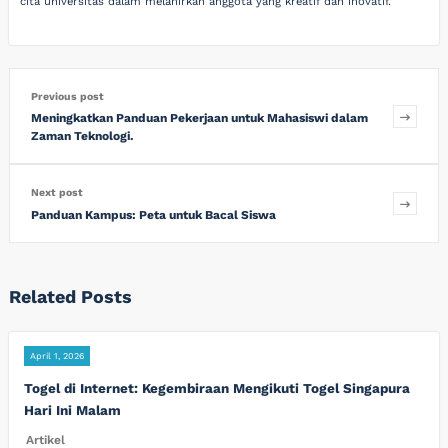
cita universitas dalam melahirkan anggota yang kreatif dan inovatif.
Previous post
Meningkatkan Panduan Pekerjaan untuk Mahasiswi dalam
Zaman Teknologi.
Next post
Panduan Kampus: Peta untuk Bacal Siswa
Related Posts
April 1, 2026
Togel di Internet: Kegembiraan Mengikuti Togel Singapura
Hari Ini Malam
Artikel