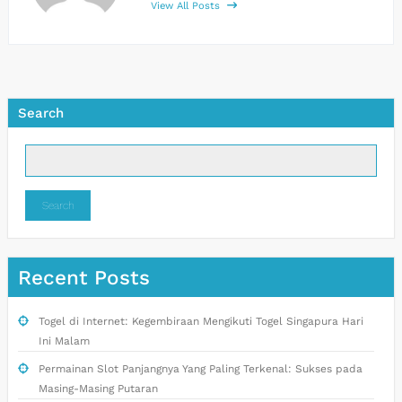
View All Posts
Search
Search
Recent Posts
Togel di Internet: Kegembiraan Mengikuti Togel Singapura Hari
Ini Malam
Permainan Slot Panjangnya Yang Paling Terkenal: Sukses pada
Masing-Masing Putaran