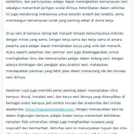
exhibition, dan pertunjukan, pelajar dapat meningkatkan kemampuan seni
sekaligus menambah jaringan sosial dirinya. Keterlibatan dalam aktivitas
ini juga mendorong mahasiswa untuk berpikir kreatif dan analitis, serta
membangun kemampuan lunak yang penting sekali di dunia kerja.
Grup seni di kampus sering kali menjadi tempat berkumpulnya individu
dengan minat yang sama. Dengan kerja sama dan kerja sama di antara
peserta, para pelajar dapat menciptakan karya yang unik dan menarik.
Acara seperti pelatihan dan seminar seni juga diselenggarakan untuk
meningkatkan ilmu dan keterampilan pelajar dalam bidang seni. Dengan
adanya bimbingan dari pengajar atau praktisi seni, mahasiswa
mendapatkan panduan yang lebih jelas dalam merancang ide dan konsep
seni dirinya.
Kesenian rupa juga memiliki peran penting dalam menciptakan citra
kampus. Mural, instalasi seni, dan karya seni lainnya yang ditampilkan di
berbagai sudut kampus jadi simbol inovasi dan kreativitas dari civitas
akademika.
https://mamasgottabake.com/
Dengan memasukkan seni ke
dalam lingkungan kampus, pelajar bukan hanya menambah keindahan
tampilan fisik universitas, tetapi juga menghasilkan suasana yang
inspiratif dan bermanfaat. Aktivitas seni ini menunjukkan tujuan dan cita-