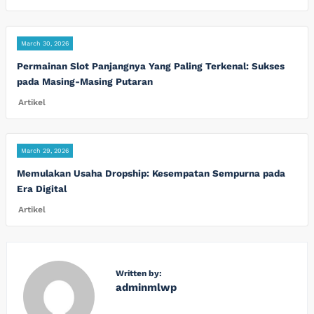
March 30, 2026
Permainan Slot Panjangnya Yang Paling Terkenal: Sukses
pada Masing-Masing Putaran
Artikel
March 29, 2026
Memulakan Usaha Dropship: Kesempatan Sempurna pada
Era Digital
Artikel
Written by:
adminmlwp