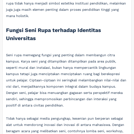
rupa tidak hanya menjadi simbol estetika institusi pendidikan, melainkan
juga juga masih elemen penting dalam proses pendidikan tinggi yang
mana holistik.
Fungsi Seni Rupa terhadap Identitas
Universitas
Seni rupa memegang fungsi yang penting dalam membangun citra
kampus. Karya seni yang ditampilkan ditampilkan pada area publik,
seperti mural dan instalasi, bukan hanya mempercantik lingkungan
kampus tetapi juga menciptakan menciptakan ruang bagi berekspresi
untuk pelajar. Ciptaan-ciptaan ini seringkali melambangkan nilai-nilai dan
visi dari, menjadikannya komponen integral dalam budaya kampus.
Dengan seni, pelajar bisa menuangkan gagasan serta perspektif mereka
sendiri, sehingga mempromosikan perbincangan dan interaksi yang
positif di antara civitas pendidikan.
Tidak hanya sebagai media pengungkap, kesenian pun berperan sebagai
alat untuk mendorong inovasi dan inovasi di antara mahasiswa. Dengan
beragam acara yang melibatkan seni, contohnya lomba seni, workshop,