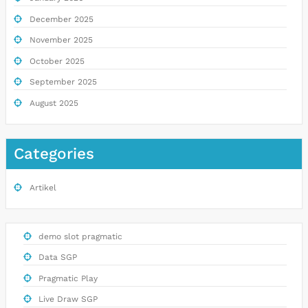
December 2025
November 2025
October 2025
September 2025
August 2025
Categories
Artikel
demo slot pragmatic
Data SGP
Pragmatic Play
Live Draw SGP