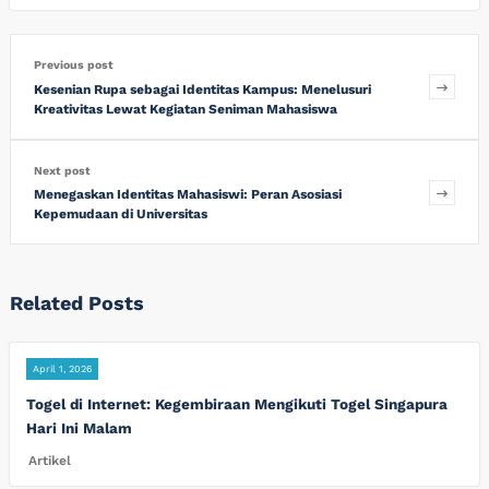
Previous post
Kesenian Rupa sebagai Identitas Kampus: Menelusuri
Kreativitas Lewat Kegiatan Seniman Mahasiswa
Next post
Menegaskan Identitas Mahasiswi: Peran Asosiasi
Kepemudaan di Universitas
Related Posts
April 1, 2026
Togel di Internet: Kegembiraan Mengikuti Togel Singapura
Hari Ini Malam
Artikel