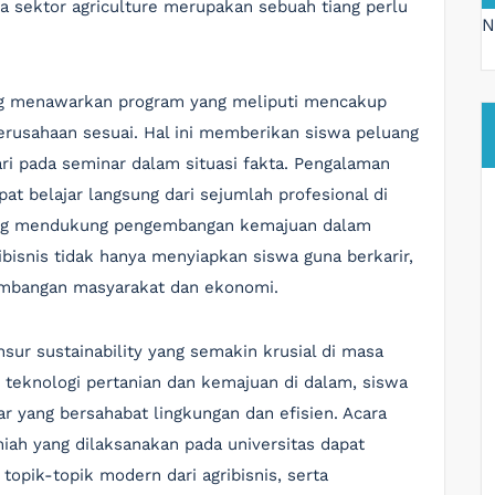
da sektor agriculture merupakan sebuah tiang perlu
N
ing menawarkan program yang meliputi mencakup
perusahaan sesuai. Hal ini memberikan siswa peluang
ari pada seminar dalam situasi fakta. Pengalaman
at belajar langsung dari sejumlah profesional di
 yang mendukung pengembangan kemajuan dalam
ibisnis tidak hanya menyiapkan siswa guna berkarir,
gembangan masyarakat dan ekonomi.
nsur sustainability yang semakin krusial di masa
teknologi pertanian dan kemajuan di dalam, siswa
r yang bersahabat lingkungan dan efisien. Acara
miah yang dilaksanakan pada universitas dapat
opik-topik modern dari agribisnis, serta