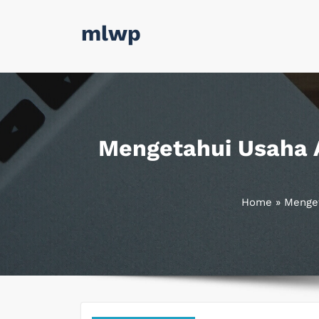
Skip
mlwp
to
content
Mengetahui Usaha A
Home
»
Menget