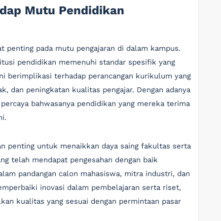
dap Mutu Pendidikan
 penting pada mutu pengajaran di dalam kampus.
tusi pendidikan memenuhi standar spesifik yang
Ini berimplikasi terhadap perancangan kurikulum yang
yak, dan peningkatan kualitas pengajar. Dengan adanya
ih percaya bahwasanya pendidikan yang mereka terima
i.
ran penting untuk menaikkan daya saing fakultas serta
 yang telah mendapat pengesahan dengan baik
alam pandangan calon mahasiswa, mitra industri, dan
mperbaiki inovasi dalam pembelajaran serta riset,
ilkan kualitas yang sesuai dengan permintaan pasar