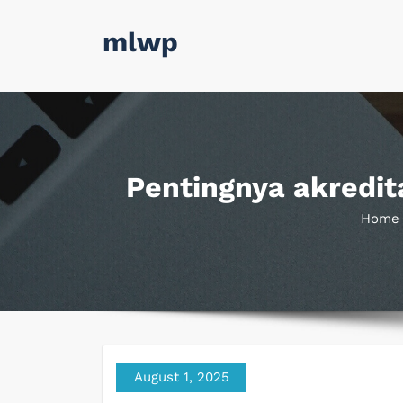
Skip
mlwp
to
content
Pentingnya akredit
Home
August 1, 2025