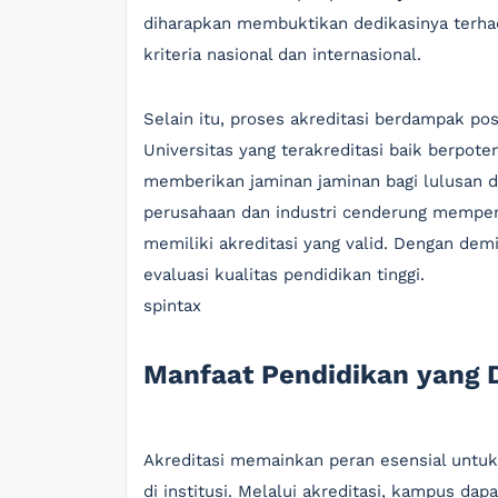
diharapkan membuktikan dedikasinya terhad
kriteria nasional dan internasional.
Selain itu, proses akreditasi berdampak pos
Universitas yang terakreditasi baik berpote
memberikan jaminan jaminan bagi lulusan d
perusahaan dan industri cenderung memperca
memiliki akreditasi yang valid. Dengan dem
evaluasi kualitas pendidikan tinggi.
spintax
Manfaat Pendidikan yang D
Akreditasi memainkan peran esensial untu
di institusi. Melalui akreditasi, kampus d