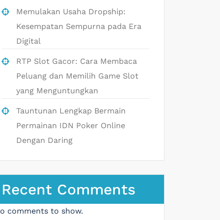
Memulakan Usaha Dropship:
Kesempatan Sempurna pada Era
Digital
RTP Slot Gacor: Cara Membaca
Peluang dan Memilih Game Slot
yang Menguntungkan
Tauntunan Lengkap Bermain
Permainan IDN Poker Online
Dengan Daring
Recent Comments
o comments to show.