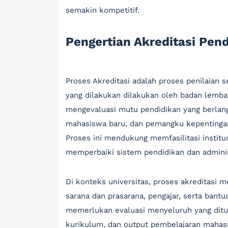
semakin kompetitif.
Pengertian Akreditasi Pen
Proses Akreditasi adalah proses penilaian s
yang dilakukan dilakukan oleh badan lembag
mengevaluasi mutu pendidikan yang berlangs
mahasiswa baru, dan pemangku kepentingan 
Proses ini mendukung memfasilitasi institu
memperbaiki sistem pendidikan dan administ
Di konteks universitas, proses akreditasi
sarana dan prasarana, pengajar, serta bant
memerlukan evaluasi menyeluruh yang ditu
kurikulum, dan output pembelajaran mahasi