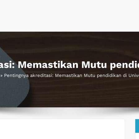
asi: Memastikan Mutu pendid
»
Pentingnya akreditasi: Memastikan Mutu pendidikan di Univ