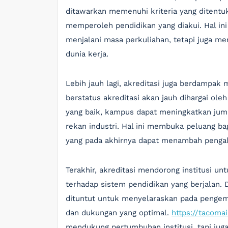
ditawarkan memenuhi kriteria yang ditentuk
memperoleh pendidikan yang diakui. Hal in
menjalani masa perkuliahan, tetapi juga m
dunia kerja.
Lebih jauh lagi, akreditasi juga berdampak
berstatus akreditasi akan jauh dihargai ol
yang baik, kampus dapat meningkatkan juml
rekan industri. Hal ini membuka peluang b
yang pada akhirnya dapat menambah pengal
Terakhir, akreditasi mendorong institusi u
terhadap sistem pendidikan yang berjalan. 
dituntut untuk menyelaraskan pada pengemb
dan dukungan yang optimal.
https://tacoma
mendukung pertumbuhan institusi, tapi juga