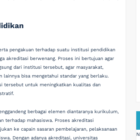
didikan
erta pengakuan terhadap suatu institusi pendidikan
a akreditasi berwenang. Proses ini bertujuan agar
ung dari institusi tersebut, agar masyarakat,
lainnya bisa mengetahui standar yang berlaku.
si tersebut untuk meningkatkan kualitas dan
ratif.
 menggandeng berbagai elemen diantaranya kurikulum,
uan terhadap mahasiswa. Proses akreditasi
jukan ke capain sasaran pembelajaran, pelaksanaan
N
swa. Dengan adanya akreditasi, universitas