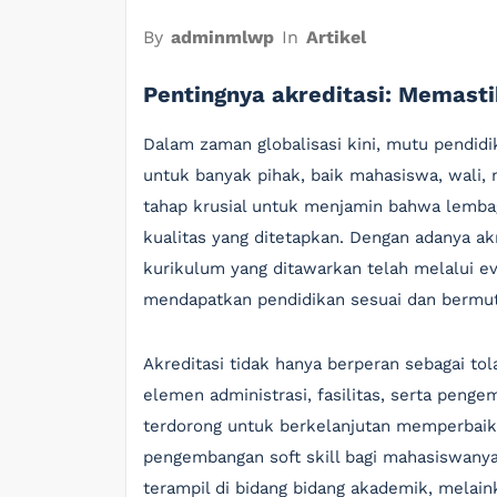
By
adminmlwp
In
Artikel
Pentingnya akreditasi: Memasti
Dalam zaman globalisasi kini, mutu pendidi
untuk banyak pihak, baik mahasiswa, wali,
tahap krusial untuk menjamin bahwa lembag
kualitas yang ditetapkan. Dengan adanya ak
kurikulum yang ditawarkan telah melalui e
mendapatkan pendidikan sesuai dan bermutu
Akreditasi tidak hanya berperan sebagai to
elemen administrasi, fasilitas, serta penge
terdorong untuk berkelanjutan memperbaiki
pengembangan soft skill bagi mahasiswanya.
terampil di bidang bidang akademik, melain