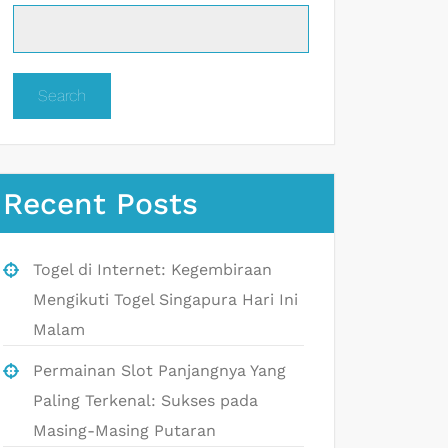
Search
Recent Posts
Togel di Internet: Kegembiraan
Mengikuti Togel Singapura Hari Ini
Malam
Permainan Slot Panjangnya Yang
Paling Terkenal: Sukses pada
Masing-Masing Putaran