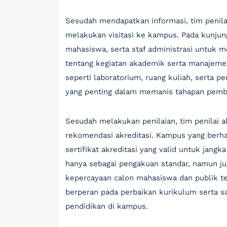
Sesudah mendapatkan informasi, tim penila
melakukan visitasi ke kampus. Pada kunjun
mahasiswa, serta staf administrasi untuk 
tentang kegiatan akademik serta manajeme
seperti laboratorium, ruang kuliah, serta p
yang penting dalam memanis tahapan pembe
Sesudah melakukan penilaian, tim penila
rekomendasi akreditasi. Kampus yang berh
sertifikat akreditasi yang valid untuk jangka
hanya sebagai pengakuan standar, namun 
kepercayaan calon mahasiswa dan publik ter
berperan pada perbaikan kurikulum serta s
pendidikan di kampus.