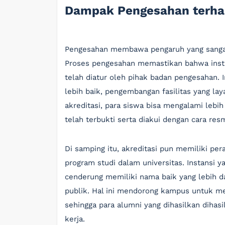
Dampak Pengesahan terha
Pengesahan membawa pengaruh yang sangat
Proses pengesahan memastikan bahwa insti
telah diatur oleh pihak badan pengesahan. 
lebih baik, pengembangan fasilitas yang la
akreditasi, para siswa bisa mengalami leb
telah terbukti serta diakui dengan cara resm
Di samping itu, akreditasi pun memiliki pe
program studi dalam universitas. Instansi
cenderung memiliki nama baik yang lebih d
publik. Hal ini mendorong kampus untuk me
sehingga para alumni yang dihasilkan dihas
kerja.